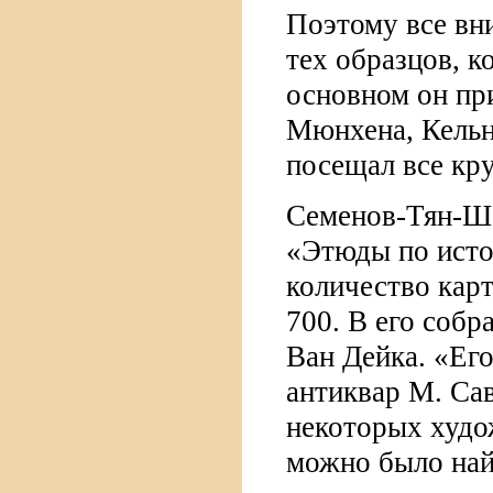
Поэтому все вн
тех образцов, к
основном он пр
Мюнхена, Кельн
посещал все кр
Семенов-Тян-Ша
«Этюды по исто
количество кар
700. В его соб
Ван Дейка. «Ег
антиквар М. Сав
некоторых худо
можно было найт