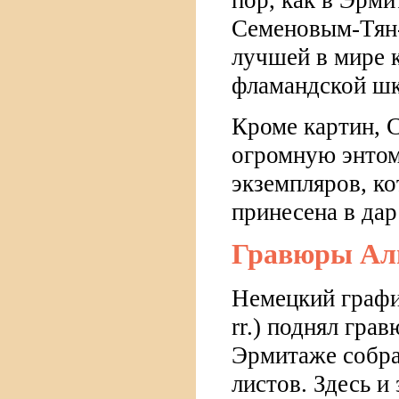
пор, как в Эрм
Семеновым-Тян-
лучшей в мире 
фламандской ш
Кроме картин, 
огромную энтом
экземпляров, ко
принесена в да
Гравюры Ал
Немецкий графи
rr.) поднял гра
Эрмитаже собра
листов. Здесь и