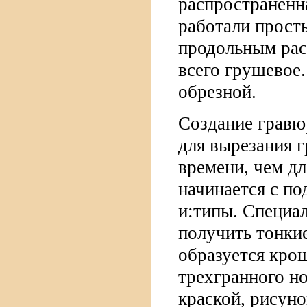
распространенн
работали прост
продольным рас
всего грушевое.
обрезной.
Создание гравю
для вырезания 
времени, чем дл
начинается с по
и:типы. Специа
получить тонкие
образуется кро
трехгранного н
краской, рисун