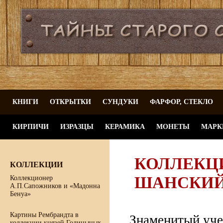
КНИГИ
ОТКРЫТКИ
СУНДУКИ
ФАРФОР, СТЕКЛО
КИРПИЧИ
ИЗРАЗЦЫ
КЕРАМИКА
МОНЕТЫ
МАРК
КОЛЛЕКЦИ
КОЛЛЕКЦИИ
ШАНСКИ
Коллекционер
А.П.Сапожников и «Мадонна
Бенуа»
Картины Рембрандта в
Знаменитый уче
коллекции князей Голицыных