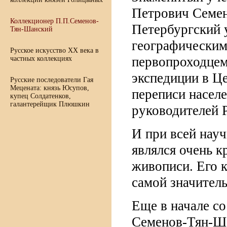
Петрович Семен
Коллекционер П.П.Семенов-
Петербургский 
Тян-Шанский
географическим
Русское искусство XX века в
первопроходцем
частных коллекциях
экспедиции в Ц
Русские последователи Гая
Мецената: князь Юсупов,
переписи населе
купец Солдатенков,
галантерейщик Плюшкин
руководителей 
И при всей нау
являлся очень 
живописи. Его 
самой значитель
Еще в начале с
Семенов-Тян-Ша