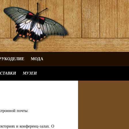
РУКОДЕЛИЕ
МОДА
СТАВКИ
МУЗЕИ
ктронной почты:
екториях и конференц-залах. О