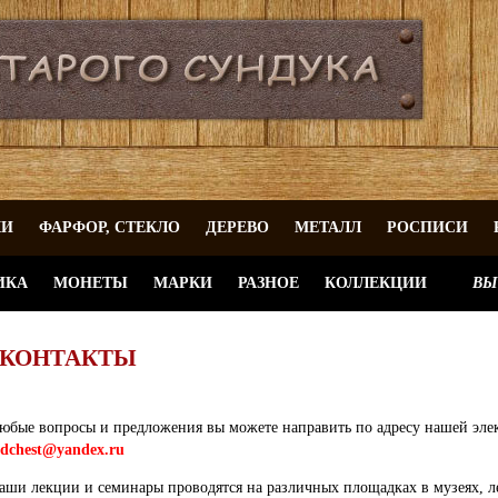
КИ
ФАРФОР, СТЕКЛО
ДЕРЕВО
МЕТАЛЛ
РОСПИСИ
ИКА
МОНЕТЫ
МАРКИ
РАЗНОЕ
КОЛЛЕКЦИИ
ВЫ
КОНТАКТЫ
юбые вопросы и предложения вы можете направить по адресу нашей эле
ldchest@yandex.ru
аши лекции и семинары проводятся на различных площадках в музеях, л