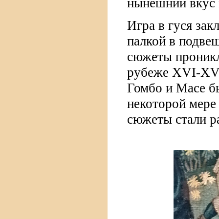
нынешний вкус 
Игра в гуся за
палкой в подве
сюжеты проникл
рубеже XVI-XVII
Гомбо и Масе б
некоторой мере
сюжеты стали р