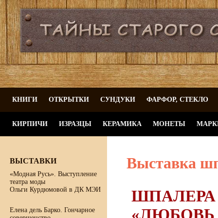
КНИГИ
ОТКРЫТКИ
СУНДУКИ
ФАРФОР, СТЕКЛО
КИРПИЧИ
ИЗРАЗЦЫ
КЕРАМИКА
МОНЕТЫ
МАРК
Выставка шп
ВЫСТАВКИ
«Модная Русь». Выступление
театра моды
Ольги Курдюмовой в ДК МЭИ
ШПАЛЕРА 
«ЛЮБОВЬ 
Елена дель Барко. Гончарное
совершенство