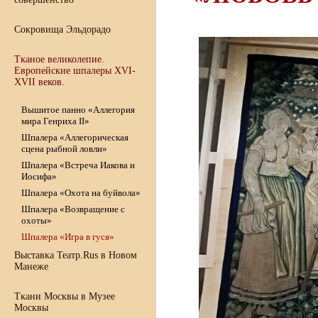
Сокровища Эльдорадо
Тканое великолепие.
Европейские шпалеры XVI-
XVII веков.
Вышитое панно «Аллегория
мира Генриха II»
Шпалера «Аллегорическая
сцена рыбной ловли»
Шпалера «Встреча Иакова и
Иосифа»
Шпалера «Охота на буйвола»
Шпалера «Возвращение с
охоты»
Шпалера «Игра в гуся»
Выставка Театр.Rus в Новом
Манеже
Ткани Москвы в Музее
Москвы