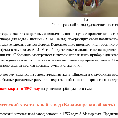
Ваза.
Ленинградский завод художественного ст
екорировка стекла цветными пятнами нашла искусное применение в серв
риборе для воды «Листики» Х. М. Пыльд, покоряющих своей поэтической
ыразительностью литой формы. Использование цветных пятен достигло о
ффекта в двух вазах А. И. Маевой, где зеленые и лиловые пятна перепле
иниями. С большим мастерством и вкусом исполнялись приборы для квас
ульфидном стекле расположены овальные, словно прозрачные, капли. Ос
нтарно-желтая круглая крышка, ручка и стаканчики.
о-новому делалась на заводе алмазная грань. Широкая и с глубокими вр
вободные ритмичные рисунки, сохраняя особенности искрящегося и сверк
авод закрыт в 1997 году
по решению арбитражного суда.
усевский хрустальный завод (Владимирская область)
усевский хрустальный завод основан в 1756 году А.Мальцевым. Предприя