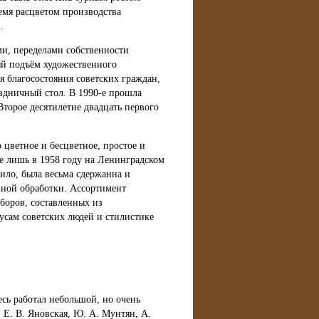
емя расцветом производства
.
и, переделами собственности
вый подъём художественного
ня благосостояния советских граждан,
здничный стол. В 1990-е прошла
Второе десятилетие двадцать первого
цветное и бесцветное, простое и
ое лишь в 1958 году на Ленинградском
вило, была весьма сдержанна и
вной обработки. Ассортимент
боров, составленных из
усам советских людей и стилистике
есь работал небольшой, но очень
 Е. В. Яновская, Ю. А. Мунтян, А.