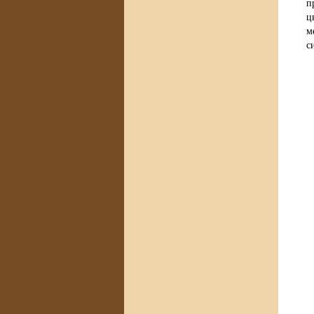
п
ц
м
с