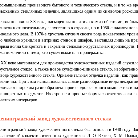
ромышленных производств бытового и технического стекла, и в то же вр
зысканных стеклянных изделий, являвшихся одним из символов роскоши
ервая половина XX века, насыщенная политическими событиями, войнам
ривела к относительному запустению в отрасли, но в 1950-е начался но
текольного дела. В 1970-е хрусталь служил своего рода показателем уров
го любовно хранили в витринах стенок и шкафов, выставляя лишь на пра
ервая волна банкротств и закрытий стекольно-хрустальных производств. 
ека покончило с теми, кто сумел выжить и продержаться.
 XX веке материалом для производства художественных изделий служило 
рустальное стекло, а также новое сульфидно-цинкове стекло, изобретенн
аводе художественного стекла. Орнаментальная отделка изделий, как пра
аконична. При этом использовались самые разнообразные виды декорати
тличался широким разнообразием: производилось много комплектов и на
азноцветных предметов. Их строгие и простые формы соответствовали вк
оветских интерьеров.
енинградский завод художественного стекла
енинградский завод художественного стекла был основан в 1940 году. Зд
алантливый коллектив известных художников: Л. О. Юрген, Х. М. Пыльд,