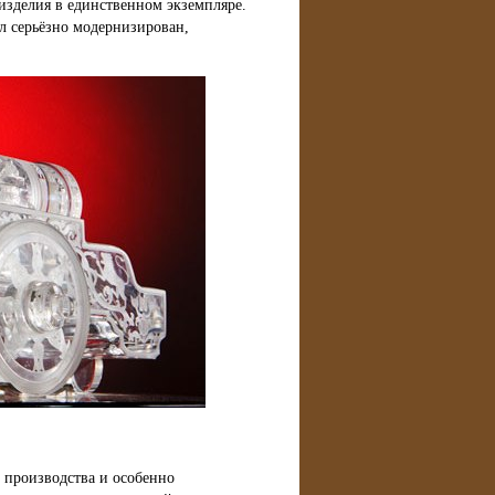
 изделия в единственном экземпляре.
л серьёзно модернизирован,
 производства и особенно