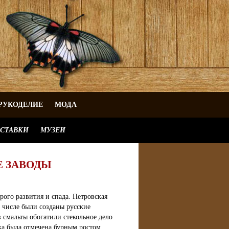
РУКОДЕЛИЕ
МОДА
СТАВКИ
МУЗЕИ
Е ЗАВОДЫ
ого развития и спада. Петровская
м числе были созданы русские
 смальты обогатили стекольное дело
ка была отмечена бурным ростом