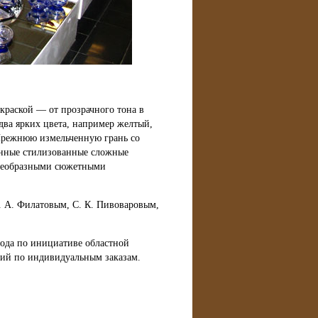
краской — от прозрачного тона в
два ярких цвета, например желтый,
 Прежнюю измельченную грань со
енные стилизованные сложные
воеобразными сюжетными
. А. Филатовым, С. К. Пивоваровым,
года по инициативе областной
лий по индивидуальным заказам.