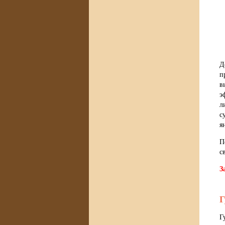
Д
п
в
э
л
с
я
П
с
З
Г
Г