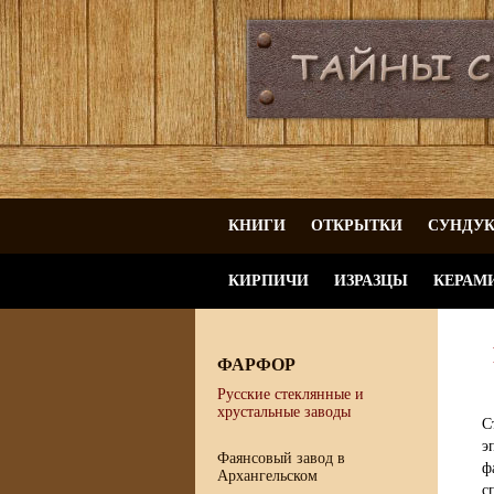
КНИГИ
ОТКРЫТКИ
СУНДУ
КИРПИЧИ
ИЗРАЗЦЫ
КЕРАМ
ФАРФОР
Русские стеклянные и
хрустальные заводы
С
э
Фаянсовый завод в
ф
Архангельском
с