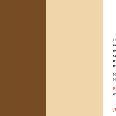
Н
в
п
с
и
и
И
Н
В
а
Д