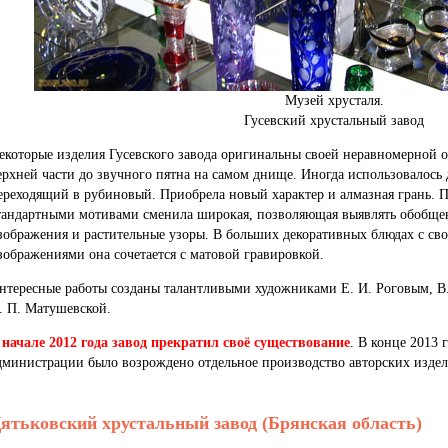
Музей хрусталя.
Гусевский хрустальный завод
екоторые изделия Гусевского завода оригинальны своей неравномерной о
ерхней части до звучного пятна на самом днище. Иногда использовалось 
ереходящий в рубиновый. Приобрела новый характер и алмазная грань.
тандартными мотивами сменила широкая, позволяющая выявлять обобщ
зображения и растительные узоры. В больших декоративных блюдах с с
зображениями она сочетается с матовой гравировкой.
нтересные работы созданы талантливыми художниками Е. И. Роговым, В
. П. Матушевской.
 начале 2012 года завод прекратил своё существование
. В конце 2013 
дминистрации было возрождено отдельное производство авторских изде
ятьковский хрустальный завод (Брянская область)