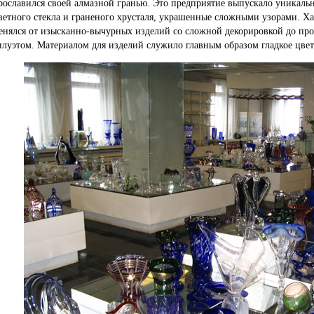
рославился своей алмазной гранью. Это предприятие выпускало уникаль
ветного стекла и граненого хрусталя, украшенные сложными узорами. Х
енялся от изысканно-вычурных изделий со сложной декорировкой до пр
илуэтом. Материалом для изделий служило главным образом гладкое цвет