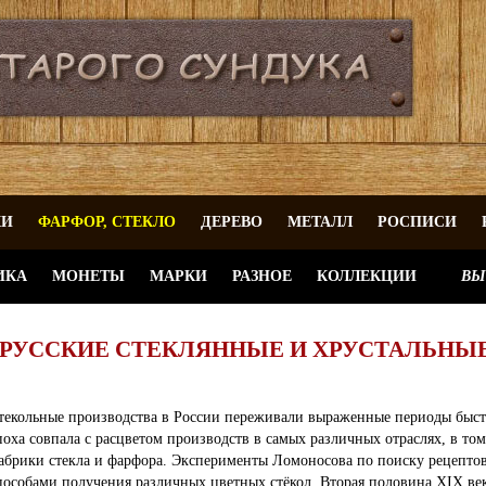
КИ
ФАРФОР, СТЕКЛО
ДЕРЕВО
МЕТАЛЛ
РОСПИСИ
ИКА
МОНЕТЫ
МАРКИ
РАЗНОЕ
КОЛЛЕКЦИИ
ВЫ
РУССКИЕ СТЕКЛЯННЫЕ И ХРУСТАЛЬНЫ
текольные производства в России переживали выраженные периоды быстр
поха совпала с расцветом производств в самых различных отраслях, в то
абрики стекла и фарфора. Эксперименты Ломоносова по поиску рецептов
пособами получения различных цветных стёкол. Вторая половина XIX ве