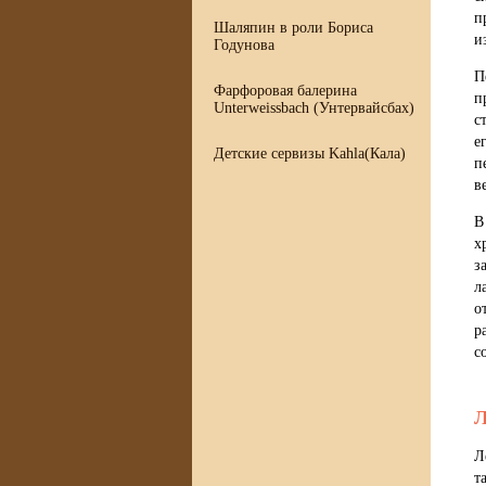
п
Шаляпин в роли Бориса
и
Годунова
П
Фарфоровая балерина
п
Unterweissbach (Унтервайсбах)
с
е
Детские сервизы Kahla(Кала)
п
в
В
х
з
л
о
р
с
Л
Л
т