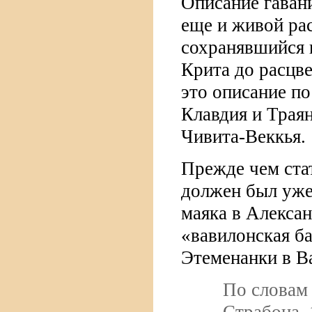
Описание гаван
еще и живой ра
сохранявшийся в
Крита до расцве
это описание п
Клавдия и Траян
Чивита-Веккья.
Прежде чем ста
должен был уже
маяка в Алекса
«вавилонская б
Этеменанки в В
По словам 
Страбона,