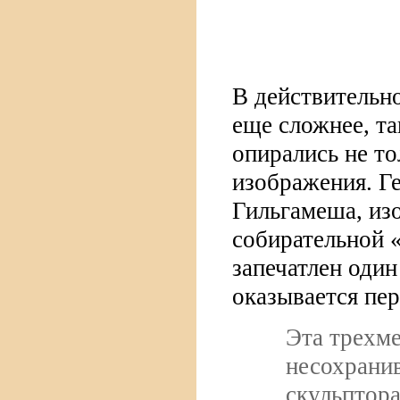
В действительн
еще сложнее, та
опирались не то
изображения. Г
Гильгамеша, изо
собирательной 
запечатлен один
оказывается пер
Эта трехме
несохранив
скульптора