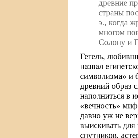
древние пр
страны пос
э., когда 
многом по
Солону и Г
Гегель, любивш
назвал египетс
символизма» и б
древний образ 
наполниться в 
«вечность» миф
давно уж не ве
выискивать для
спутников, аст