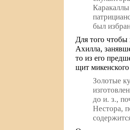
Каракаллы 
патрициан
был избран
Для того чтобы
Ахилла, занявш
то из его пред
щит микенского
Золотые ку
изготовлен
до и. з., 
Нестора, п
содержится