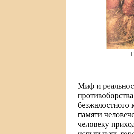
Г
Миф и реальнос
противоборства
безжалостного 
памяти человеч
человеку прихо
испытывать гор