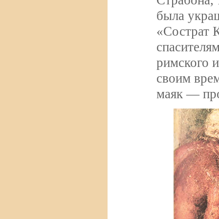
была укра
«Сострат К
спасителям
римского и
своим врем
маяк — про