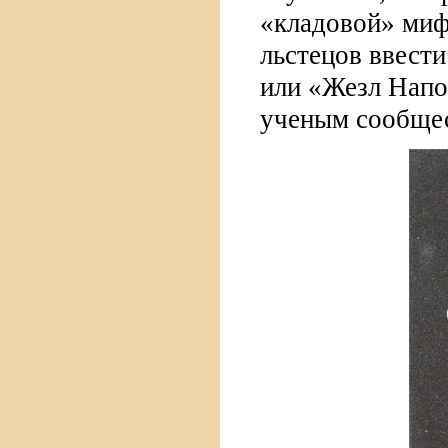
«кладовой» миф
льстецов ввест
или «Жезл Напо
ученым сообщес