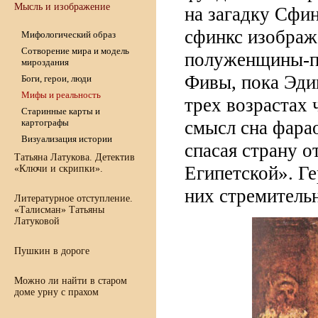
Мысль и изображение
на загадку Сфин
сфинкс изображ
Мифологический образ
Сотворение мира и модель
полуженщины-по
мироздания
Фивы, пока Эдип
Боги, герои, люди
Мифы и реальность
трех возрастах
Старинные карты и
картографы
смысл сна фара
Визуализация истории
спасая страну о
Татьяна Латукова. Детектив
Египетской». Г
«Ключи и скрипки».
них стремитель
Литературное отступление.
«Талисман» Татьяны
Латуковой
Пушкин в дороге
Можно ли найти в старом
доме урну с прахом